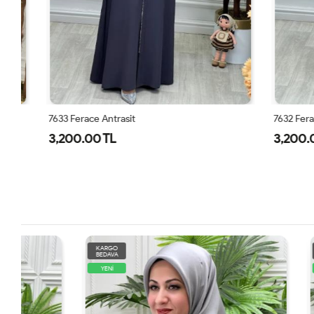
7633 Ferace Antrasit
7632 Ferace A
3,200.00 TL
3,200.00 
KARGO
KARGO
BEDAVA
BEDAVA
YENİ
YENİ