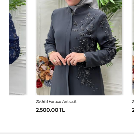
2506B Ferace Antrasit
2506B Ferace
2,500.00 TL
2,500.00 