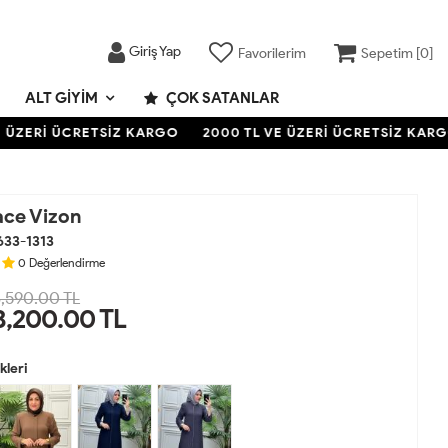
Giriş Yap
Favorilerim
Sepetim [
0
]
ALT GIYIM
ÇOK SATANLAR
ZERİ ÜCRETSİZ KARGO
2000 TL VE ÜZERİ ÜCRETSİZ KARGO
ace Vizon
633-1313
0
Değerlendirme
,590.00 TL
3,200.00
TL
leri