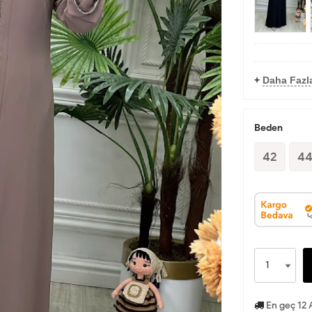
+
Daha Fazl
Beden
42
4
En geç 12 