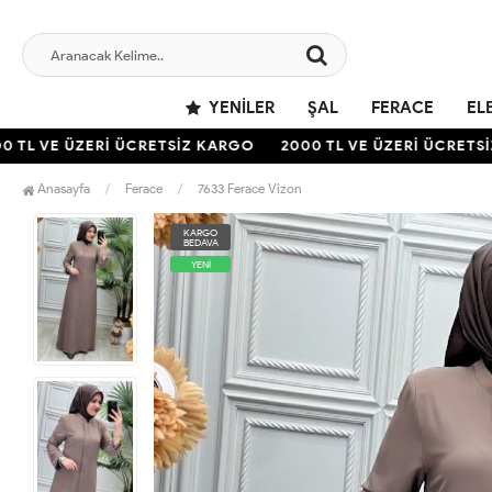
YENILER
ŞAL
FERACE
EL
TL VE ÜZERİ ÜCRETSİZ KARGO
2000 TL VE ÜZERİ ÜCRETSİZ
Anasayfa
Ferace
7633 Ferace Vizon
KARGO
BEDAVA
YENİ