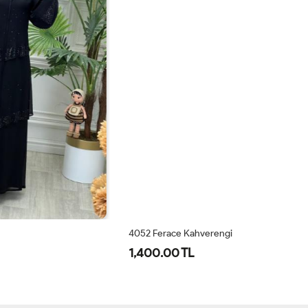
4052 Ferace Kahverengi
40
1,400.00 TL
1