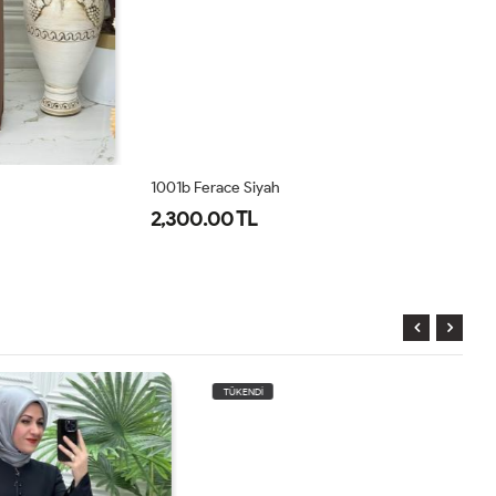
1001b Ferace Siyah
26
2,300.00 TL
3
TÜKENDİ