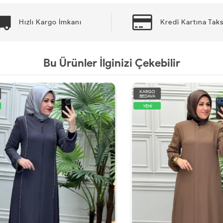
Hızlı Kargo İmkanı
Kredi Kartına Taks
Bu Ürünler İlginizi Çekebilir
KARGO
BEDAVA
YENİ