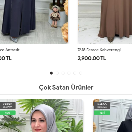
ntrasit
7618 Ferace Kahverengi
TL
2,900.00 TL
Çok Satan Ürünler
KARGO
BEDAVA
YENİ