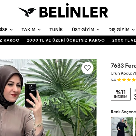
BISE
TAKIM
TUNIK
ÜST GIYIM
DIŞ GIYIM
 KARGO
2000 TL VE ÜZERİ ÜCRETSİZ KARGO
2000 TL VE Ü
7633 Fer
Ürün Kodu:
7
5.0
3
%11
İNDİRİM
Renk Seçenek