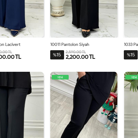
on Lacivert
10011 Pantolon Siyah
1033 Pa
0.00 TL
2,590.00 TL
15
15
%
%
00.00 TL
2,200.00 TL
42
44
46
48
38
40
42
44
46
48
38
YENİ
YENİ