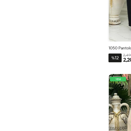
1050 Pantol
2,49
12
%
2,2
40
YENİ