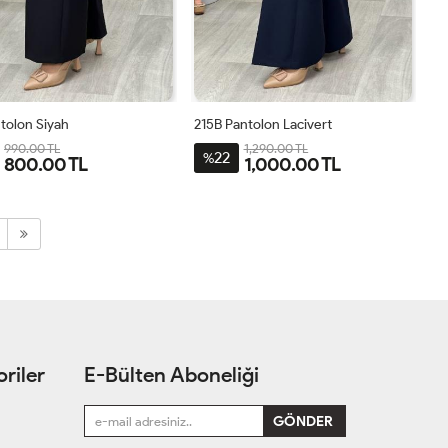
tolon Siyah
215B Pantolon Lacivert
990.00 TL
1,290.00 TL
22
%
800.00 TL
1,000.00 TL
2
44
46
48
50
42
44
46
48
50
52
riler
E-Bülten Aboneliği