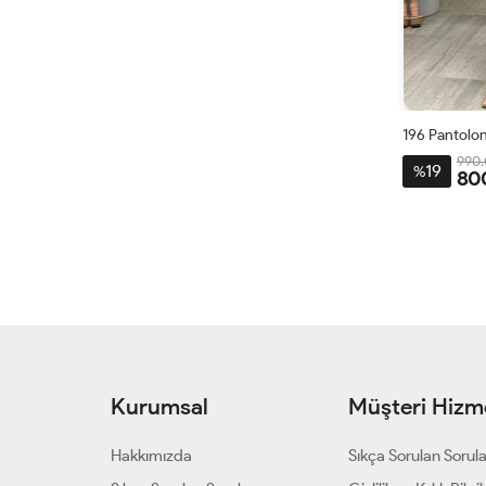
196 Pantolon
990.
19
%
80
42
4
Kurumsal
Müşteri Hizme
Hakkımızda
Sıkça Sorulan Sorul