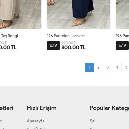
 Taş Rengi
196 Pantolon Lacivert
196 Pan
00 TL
990.00 TL
19
19
%
%
0.00 TL
800.00 TL
4
46
48
50
42
44
46
48
50
4
1
2
3
4
5
tleri
Hızlı Erişim
Popüler Katego
ar
Anasayfa
Şal