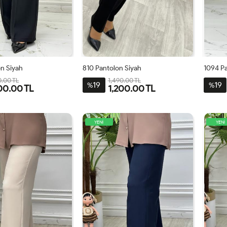
on Siyah
810 Pantolon Siyah
1094 Pa
0.00 TL
1,490.00 TL
19
19
%
%
00.00 TL
1,200.00 TL
42
44
46
48
42
44
46
48
50
52
3
YENİ
YENİ