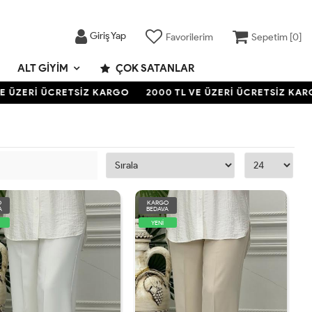
Giriş Yap
Favorilerim
Sepetim [
0
]
ALT GIYIM
ÇOK SATANLAR
ÜZERİ ÜCRETSİZ KARGO
2000 TL VE ÜZERİ ÜCRETSİZ KARGO
O
KARGO
A
BEDAVA
YENİ