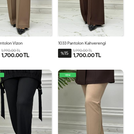
ntolon Vizon
1033 Pantolon Kahverengi
1,990.00 TL
1,990.00 TL
15
%
1,700.00 TL
1,700.00 TL
40
42
44
46
48
38
40
42
44
46
48
YENİ