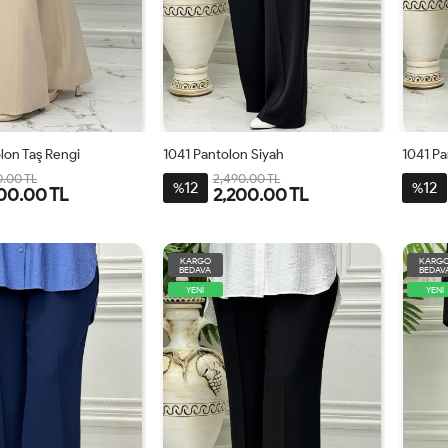
lon Taş Rengi
1041 Pantolon Siyah
1041 P
0.00 TL
2,490.00 TL
12
12
%
%
00.00 TL
2,200.00 TL
2
44
46
48
38
40
42
44
46
3
KARGO
KARG
BEDAVA
BEDAV
YENİ
YENİ