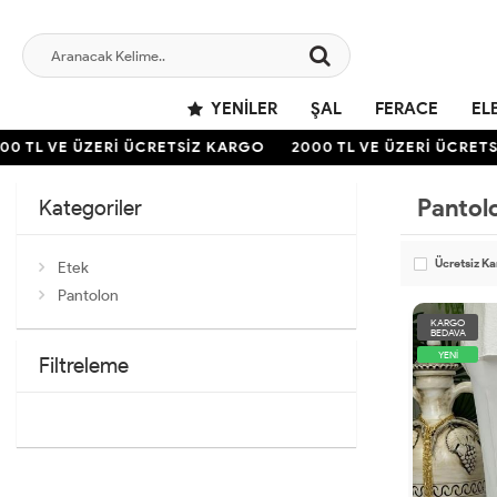
YENILER
ŞAL
FERACE
EL
 TL VE ÜZERİ ÜCRETSİZ KARGO
2000 TL VE ÜZERİ ÜCRETSİZ
Pantol
Kategoriler
Ücretsiz K
Etek
Pantolon
KARGO
BEDAVA
YENİ
Filtreleme