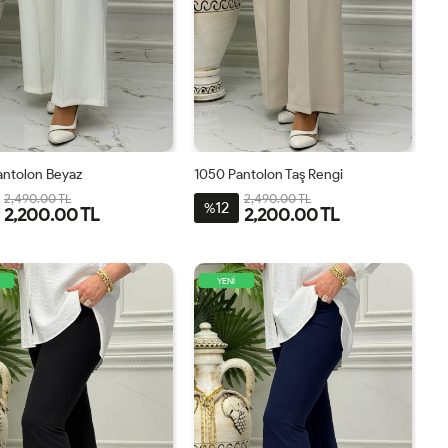
antolon Beyaz
1050 Pantolon Taş Rengi
2,490.00 TL
2,490.00 TL
12
%
2,200.00 TL
2,200.00 TL
40
42
44
46
40
42
44
46
YENİ