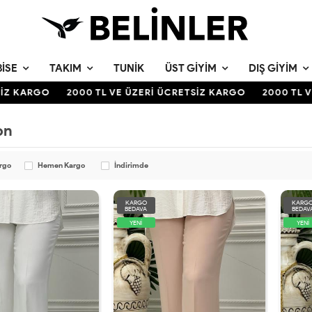
BISE
TAKIM
TUNIK
ÜST GIYIM
DIŞ GIYIM
 KARGO
2000 TL VE ÜZERİ ÜCRETSİZ KARGO
2000 TL VE 
on
argo
Hemen Kargo
İndirimde
KARGO
KARG
BEDAVA
BEDAV
YENİ
YENİ