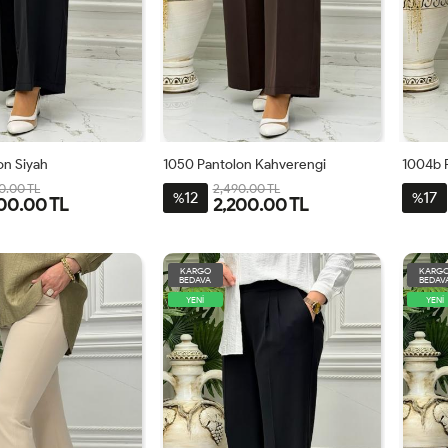
on Siyah
1050 Pantolon Kahverengi
1004b 
0.00 TL
2,490.00 TL
12
17
%
%
00.00 TL
2,200.00 TL
42
44
46
40
42
44
46
4
KARGO
KARG
BEDAVA
BEDAV
YENİ
YENİ