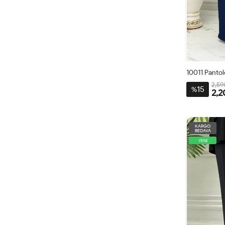
10011 Pantol
2,59
15
%
2,2
38
40
KARGO
BEDAVA
YENİ