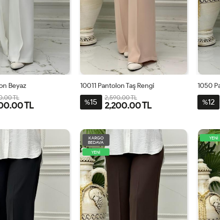
lon Beyaz
10011 Pantolon Taş Rengi
1050 P
0.00 TL
2,590.00 TL
15
12
%
%
00.00 TL
2,200.00 TL
44
46
48
42
44
46
48
KARGO
YENİ
BEDAVA
YENİ