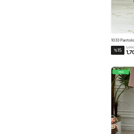
1033 Pantol
1,99
15
%
1,7
38
40
YENİ