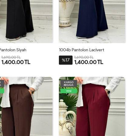
Pantolon Siyah
1004b Pantolon Lacivert
1,690.00 TL
1,690.00 TL
17
%
1,400.00 TL
1,400.00 TL
0
42
44
46
48
40
42
44
46
48
O
KARGO
A
BEDAVA
YENİ