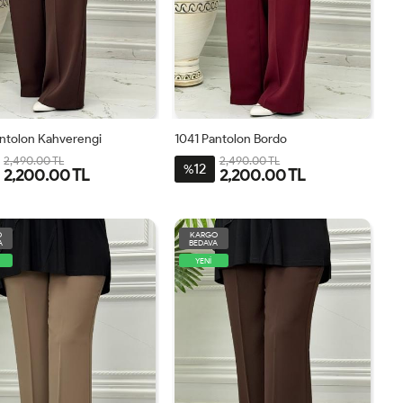
antolon Kahverengi
1041 Pantolon Bordo
2,490.00 TL
2,490.00 TL
12
%
2,200.00 TL
2,200.00 TL
8
40
42
44
46
38
40
42
44
46
O
KARGO
A
BEDAVA
YENİ