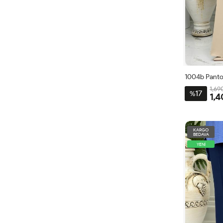
1004b Panto
1,69
17
%
1,4
40
4
KARGO
BEDAVA
YENİ