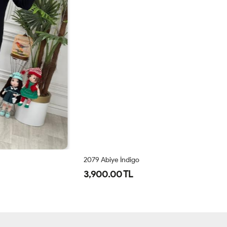
2079 Abiye İndigo
41
3,900.00 TL
2