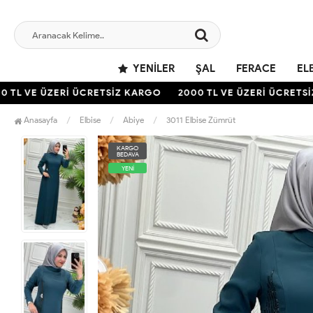
YENILER
ŞAL
FERACE
EL
TL VE ÜZERİ ÜCRETSİZ KARGO
2000 TL VE ÜZERİ ÜCRETSİZ 
Anasayfa
Elbise
Abiye
3011 Elbise Zümrüt
KARGO
BEDAVA
YENİ