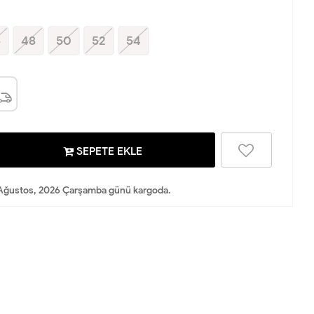
6
48
50
52
54
SEPETE EKLE
Ağustos, 2026 Çarşamba günü kargoda.