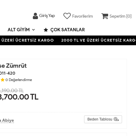
Giriş Yap
Favorilerim
Sepetim [
0
]
ALT GIYIM
ÇOK SATANLAR
ZERİ ÜCRETSİZ KARGO
2000 TL VE ÜZERİ ÜCRETSİZ KARGO
ise Zümrüt
011-420
0
Değerlendirme
,190.00 TL
3,700.00
TL
Beden Tablosu
a Abiye