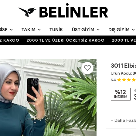
BISE
TAKIM
TUNIK
ÜST GIYIM
DIŞ GIYIM
KARGO
2000 TL VE ÜZERİ ÜCRETSİZ KARGO
2000 TL VE Ü
3011 Elb
Ürün Kodu:
3
5.0
4
%12
İNDİRİM
+
Daha Fazl