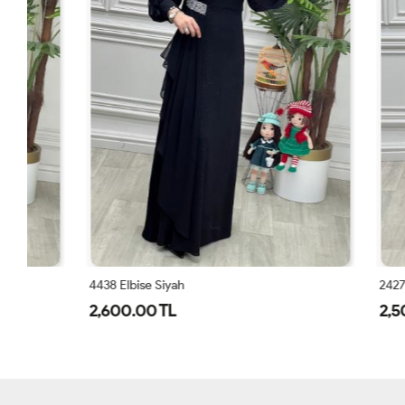
4438 Elbise Siyah
2427 Elbise S
2,600.00 TL
2,500.00 