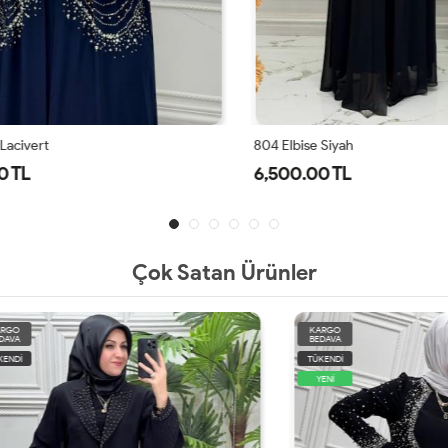
civert
804 Elbise Siyah
TL
6,500.00 TL
Çok Satan Ürünler
KARGO
BEDAVA
TÜKENDİ
YENİ