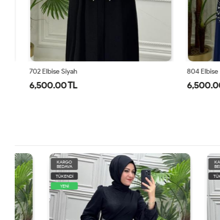
702 Elbise Siyah
804 Elbise La
6,500.00 TL
6,500.00 
KARGO
KARGO
BEDAVA
BEDAVA
TÜKENDİ
TÜKENDİ
YENİ