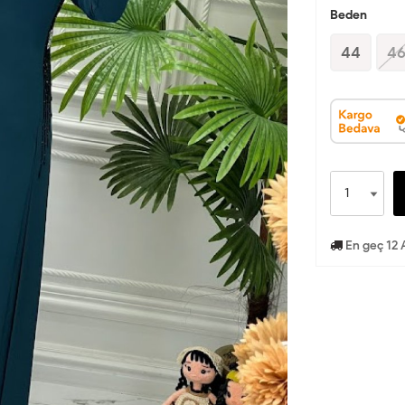
Beden
44
4
En geç 12 