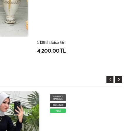
5138B Elbise Gri
11
4,200.00 TL
4
KARGO
BEDAVA
TÜKENDİ
YENİ