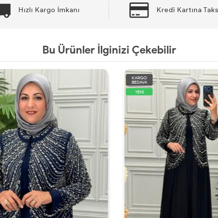
Hızlı Kargo İmkanı
Kredi Kartına Taks
Bu Ürünler İlginizi Çekebilir
KARGO
BEDAVA
YENİ