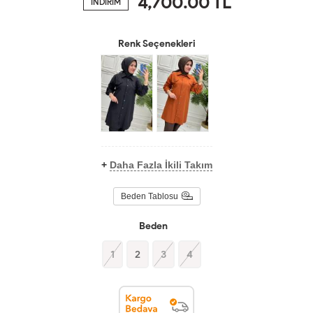
4,700.00
TL
İNDİRİM
Renk Seçenekleri
+
Daha Fazla İkili Takım
Beden Tablosu
Beden
1
2
3
4