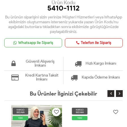
Ürün Kodu
5410-1112
Bu ürünün siparişini sizin yerinize Müşteri Hizmetleri veya WhatsApp
ekibimizin oluşturmasını isterseniz yukarıda yazan Ürün Kodu'nu
aşağıdaki butonlara tıkladıktan sonra ekibimizle görüştüğünüzde
paylaşabilirsiniz.
Whatsapp ile Sipariş
Telefon ile Sipariş
Güvenli Alışveriş
Hızlı Kargo İmkanı
İmkanı
Kredi Kartına Taksit
Kapıda Ödeme İmkanı
İmkanı
Bu Ürünler İlginizi Çekebilir
KARGO
KARGO
BEDAVA
BEDAVA
YENİ
YENİ