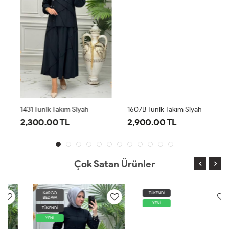
1431 Tunik Takım Siyah
1607B Tunik Takım Siyah
2,300.00 TL
2,900.00 TL
Çok Satan Ürünler
KARGO
TÜKENDİ
BEDAVA
YENİ
TÜKENDİ
YENİ