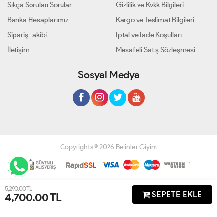
Sıkça Sorulan Sorular
Gizlilik ve Kvkk Bilgileri
Banka Hesaplarımız
Kargo ve Teslimat Bilgileri
Sipariş Takibi
İptal ve İade Koşulları
İletişim
Mesafeli Satış Sözleşmesi
Sosyal Medya
Copyrights © 2026 Belinler Giyim
Geliştir - powered by innovation
5,290.00 TL
SEPETE EKLE
4,700.00
TL
Anasayfa
Üye Girişi
Sepetim
Sipariş Takibi
İletişim