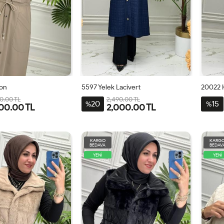
zon
5597 Yelek Lacivert
20022 
0.00 TL
2,490.00 TL
20
15
%
%
00.00 TL
2,000.00 TL
2
3
4
42
44
46
48
50
52
KARGO
KARG
BEDAVA
BEDAV
YENİ
YENİ