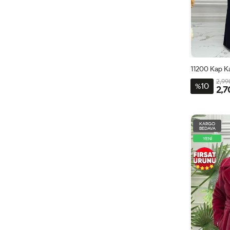
11200 Kap K
2,99
10
%
2,7
KARGO
BEDAVA
YENİ