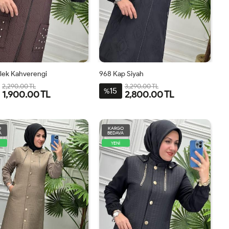
elek Kahverengi
968 Kap Siyah
2,290.00 TL
3,290.00 TL
15
%
1,900.00 TL
2,800.00 TL
1
2
3
4
1
2
3
O
KARGO
A
BEDAVA
YENİ