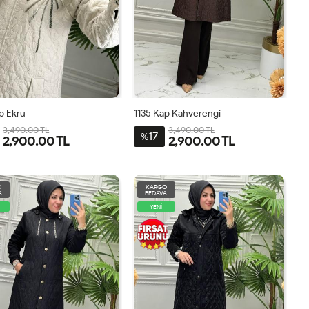
p Ekru
1135 Kap Kahverengi
3,490.00 TL
3,490.00 TL
17
%
2,900.00 TL
2,900.00 TL
1
2
3
4
5
6
1
2
3
4
5
O
KARGO
A
BEDAVA
YENİ