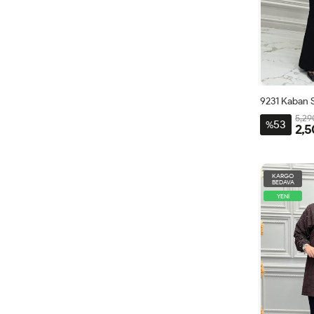
9231 Kaban 
5,29
53
%
2,5
1
KARGO
BEDAVA
YENİ