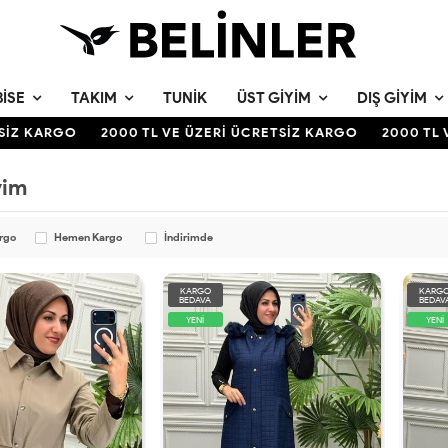
BISE
TAKIM
TUNIK
ÜST GIYIM
DIŞ GIYIM
Z KARGO
2000 TL VE ÜZERİ ÜCRETSİZ KARGO
2000 TL VE
yim
argo
Hemen Kargo
İndirimde
KARGO
KARG
BEDAVA
BEDAV
YENİ
YENİ