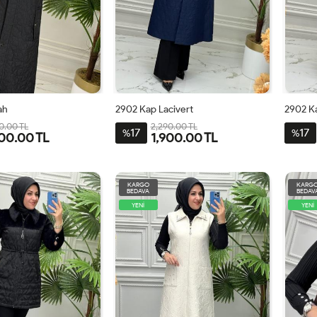
ah
2902 Kap Lacivert
2902 K
0.00 TL
2,290.00 TL
17
17
%
%
00.00 TL
1,900.00 TL
2
3
4
5
44
46
48
50
52
54
44
KARGO
KARG
BEDAVA
BEDAV
YENİ
YENİ