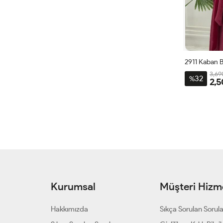
2911 Kaban 
3,69
32
%
2,5
40
42
Kurumsal
Müşteri Hizme
Hakkımızda
Sıkça Sorulan Sorul