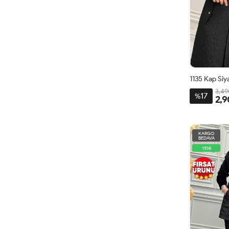
1135 Kap Siy
3,49
17
%
2,9
6
1
KARGO
BEDAVA
YENİ