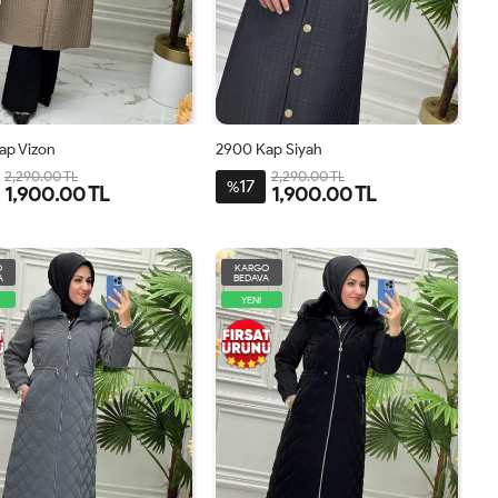
ap Vizon
2900 Kap Siyah
2,290.00 TL
2,290.00 TL
17
%
1,900.00 TL
1,900.00 TL
46
48
50
52
54
44
46
48
50
52
54
O
KARGO
A
BEDAVA
YENİ