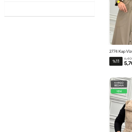
2774 Kap Vi
6,40
11
%
5,7
1
KARGO
BEDAVA
YENİ