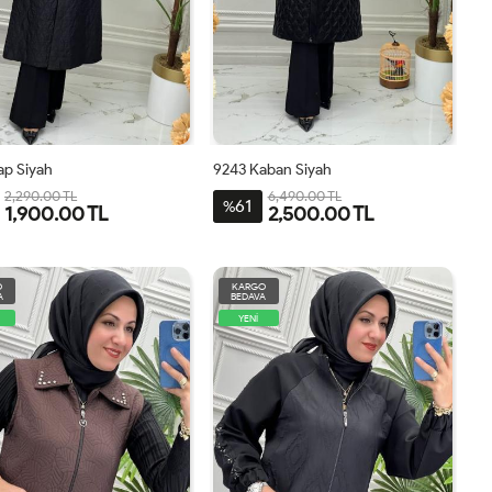
ap Siyah
9243 Kaban Siyah
2,290.00 TL
6,490.00 TL
61
%
1,900.00 TL
2,500.00 TL
46
48
50
52
54
40
42
44
46
48
50
O
KARGO
A
BEDAVA
YENİ