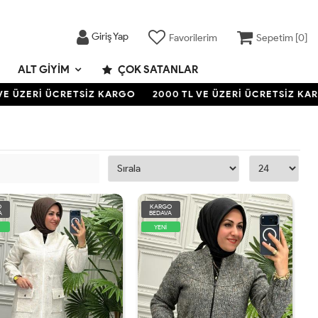
Giriş Yap
Favorilerim
Sepetim [
0
]
ALT GIYIM
ÇOK SATANLAR
 ÜZERİ ÜCRETSİZ KARGO
2000 TL VE ÜZERİ ÜCRETSİZ KARG
O
KARGO
A
BEDAVA
YENİ