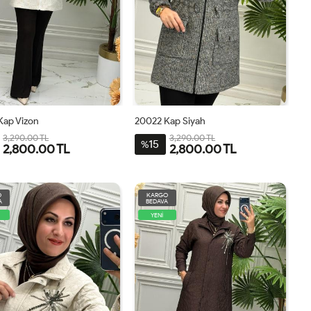
Kap Vizon
20022 Kap Siyah
3,290.00 TL
3,290.00 TL
15
%
2,800.00 TL
2,800.00 TL
1
2
3
4
1
2
3
4
O
KARGO
A
BEDAVA
YENİ