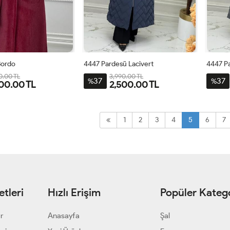
Bordo
4447 Pardesü Lacivert
4447 P
0.00 TL
3,990.00 TL
37
37
%
%
00.00 TL
2,500.00 TL
44
46
48
50
40
42
44
46
48
50
40
1
2
3
4
5
6
7
tleri
Hızlı Erişim
Popüler Katego
ar
Anasayfa
Şal