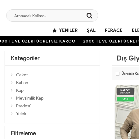
YENILER
ŞAL
FERACE
EL
 TL VE ÜZERİ ÜCRETSİZ KARGO
2000 TL VE ÜZERİ ÜCRETSİ
Dış Gi
Kategoriler
Ücretsiz K
Ceket
Kaban
Kap
KARGO
BEDAVA
Mevsimlik Kap
YENİ
Pardesü
Yelek
Filtreleme