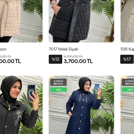
izon
7017 Yelek Siyah
1135 Ka
0.00 TL
4,190.00 TL
12
17
%
%
00.00 TL
3,700.00 TL
2
3
4
1
2
3
4
6
KARGO
KARG
BEDAVA
BEDAV
YENİ
YENİ