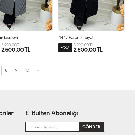
ardesü Gri
4447 Pardesü Siyah
3,990.00 TL
3,990.00 TL
37
%
2,500.00 TL
2,500.00 TL
42
44
46
48
50
40
42
44
46
48
50
8
9
10
riler
E-Bülten Aboneliği