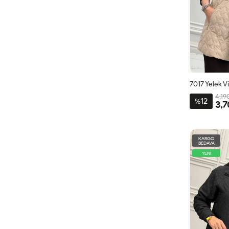
7017 Yelek V
4,19
12
%
3,7
1
KARGO
BEDAVA
YENİ