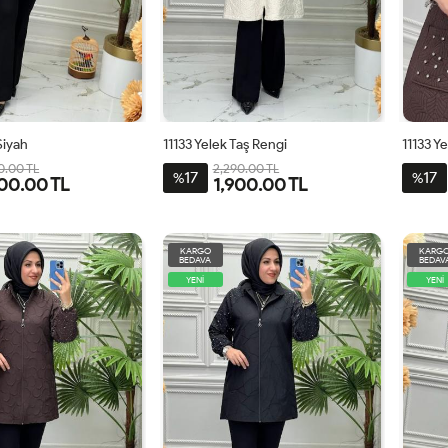
Siyah
11133 Yelek Taş Rengi
11133 Y
0.00 TL
2,290.00 TL
17
17
%
%
00.00 TL
1,900.00 TL
2
3
4
1
2
3
4
KARGO
KARG
BEDAVA
BEDAV
YENİ
YENİ