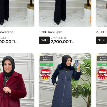
ahverengi
11200 Kap Siyah
2900 K
0.00 TL
2,990.00 TL
10
17
%
%
00.00 TL
2,700.00 TL
1
2
3
1
2
3
44
KARGO
KARG
BEDAVA
BEDAV
YENİ
YENİ