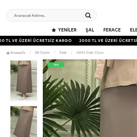
YENILER
ŞAL
FERACE
EL
TL VE ÜZERİ ÜCRETSİZ KARGO
2000 TL VE ÜZERİ ÜCRETSİZ
Anasayfa
Alt Giyim
Etek
0895 Etek Vizon
YENİ