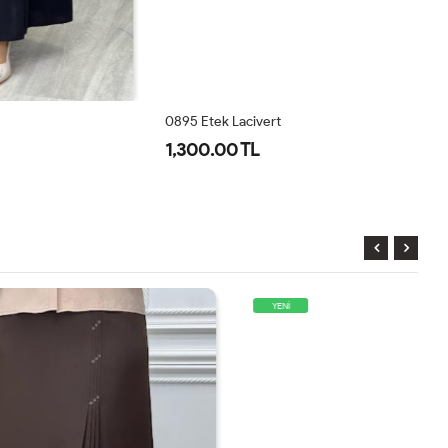
0895 Etek Lacivert
48
1,300.00 TL
1
YENİ