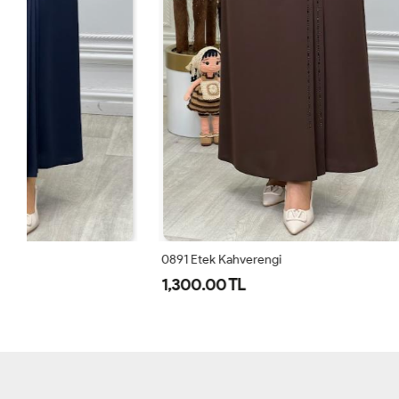
0891 Etek Kahverengi
032 Etek Siy
1,300.00 TL
1,200.00 