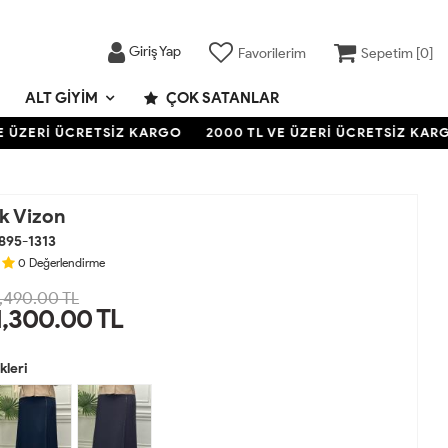
Giriş Yap
Favorilerim
Sepetim [
0
]
ALT GIYIM
ÇOK SATANLAR
ÜZERİ ÜCRETSİZ KARGO
2000 TL VE ÜZERİ ÜCRETSİZ KARGO
k Vizon
895-1313
0
Değerlendirme
,490.00 TL
1,300.00
TL
leri