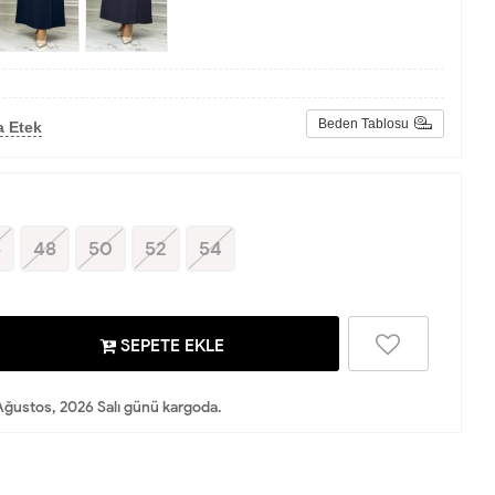
Beden Tablosu
a Etek
6
48
50
52
54
SEPETE EKLE
Ağustos, 2026 Salı günü kargoda.