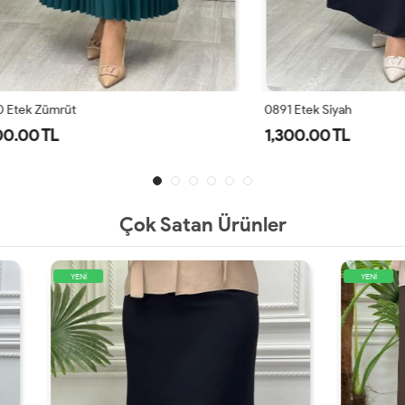
ümrüt
0891 Etek Siyah
TL
1,300.00 TL
Çok Satan Ürünler
YENİ