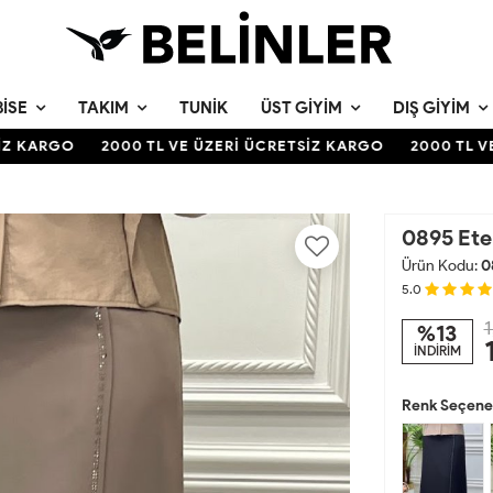
BISE
TAKIM
TUNIK
ÜST GIYIM
DIŞ GIYIM
 KARGO
2000 TL VE ÜZERİ ÜCRETSİZ KARGO
2000 TL VE 
0895 Ete
Ürün Kodu:
0
5.0
1
%13
İNDİRİM
Renk Seçenek