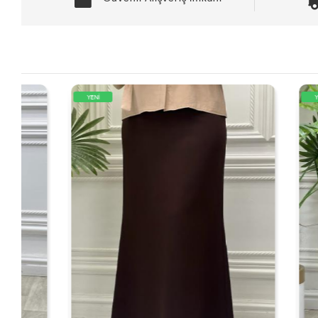
YENİ
YENİ