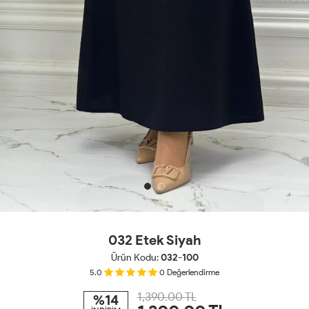
032 Etek Siyah
Ürün Kodu:
032-100
5.0
0
Değerlendirme
1,390.00 TL
%14