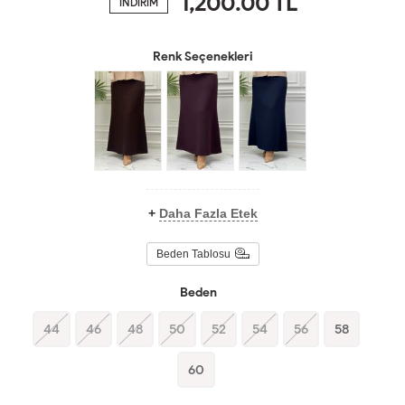
1,200.00
TL
İNDİRİM
Renk Seçenekleri
+
Daha Fazla Etek
Beden Tablosu
Beden
44
46
48
50
52
54
56
58
60