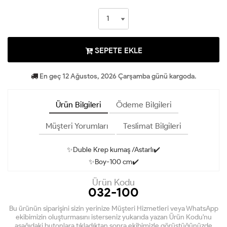
SEPETE EKLE
En geç 12 Ağustos, 2026 Çarşamba günü kargoda.
Ürün Bilgileri
Ödeme Bilgileri
Müşteri Yorumları
Teslimat Bilgileri
✨Duble Krep kumaş /Astarlı✔️
✨Boy-100 cm✔️
Ürün Kodu
032-100
Bu ürünün siparişini sizin yerinize Müşteri Hizmetleri veya WhatsApp
ekibimizin oluşturmasını isterseniz yukarıda yazan Ürün Kodu'nu
aşağıdaki butonlara tıkladıktan sonra ekibimizle görüştüğünüzde