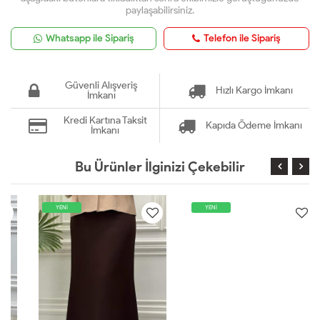
paylaşabilirsiniz.
Whatsapp ile Sipariş
Telefon ile Sipariş
Güvenli Alışveriş
Hızlı Kargo İmkanı
İmkanı
Kredi Kartına Taksit
Kapıda Ödeme İmkanı
İmkanı
Bu Ürünler İlginizi Çekebilir
YENİ
YENİ