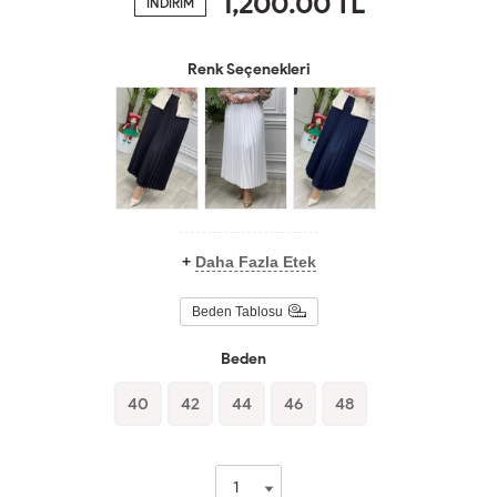
1,200.00
TL
İNDİRİM
Renk Seçenekleri
+
Daha Fazla Etek
Beden Tablosu
Beden
40
42
44
46
48