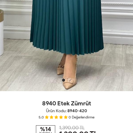
8940 Etek Zümrüt
Ürün Kodu:
8940-420
5.0
0
Değerlendirme
1,390.00 TL
%14