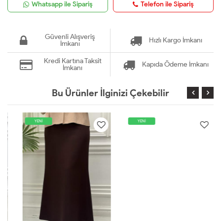
Whatsapp ile Sipariş
Telefon ile Sipariş
Güvenli Alışveriş
Hızlı Kargo İmkanı
İmkanı
Kredi Kartına Taksit
Kapıda Ödeme İmkanı
İmkanı
Bu Ürünler İlginizi Çekebilir
YENİ
YENİ