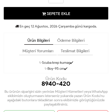
SEPETE EKLE
En geç 12 Ağustos, 2026 Çarşamba günü kargoda.
Ürün Bilgileri
Ödeme Bilgileri
Müşteri Yorumları
Teslimat Bilgileri
✨Scuba krep kumaş✔️
✨Boy-95 cm✔️
Ürün Kodu
8940-420
Bu ürünün siparişini sizin yerinize Müşteri Hizmetleri veya WhatsApp
ekibimizin oluşturmasını isterseniz yukarıda yazan Ürün Kodu'nu
aşağıdaki butonlara tıkladıktan sonra ekibimizle görüştüğünüzde
paylaşabilirsiniz.