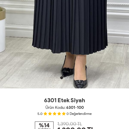
6301 Etek Siyah
Ürün Kodu:
6301-100
5.0
0
Değerlendirme
1,390.00 TL
%14