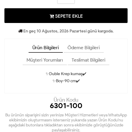
SEPETE EKLE
En geç 10 Ağustos, 2026 Pazartesi günü kargoda.
Ürün Bilgileri
Ödeme Bilgileri
Müşteri Yorumları
Teslimat Bilgileri
✨Duble Krep kumaş✔️
✨Boy-90 cm✔️
Ürün Kodu
6301-100
Bu ürünün siparişini sizin yerinize Müşteri Hizmetleri veya WhatsApp
ekibimizin oluşturmasını isterseniz yukarıda yazan Ürün Kodu'nu
aşağıdaki butonlara tıkladıktan sonra ekibimizle görüştüğünüzde
paylaşabilirsiniz.