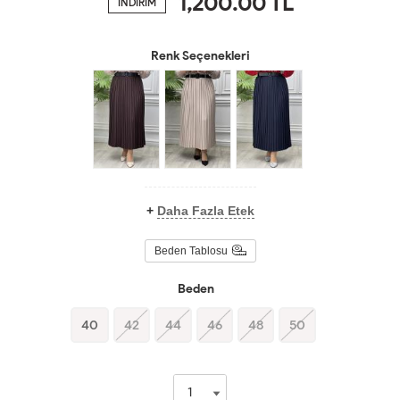
1,200.00
TL
İNDİRİM
Renk Seçenekleri
+
Daha Fazla Etek
Beden Tablosu
Beden
40
42
44
46
48
50