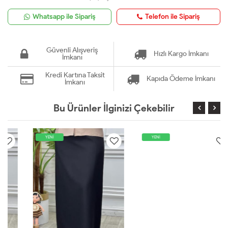
Whatsapp ile Sipariş
Telefon ile Sipariş
Güvenli Alışveriş
Hızlı Kargo İmkanı
İmkanı
Kredi Kartına Taksit
Kapıda Ödeme İmkanı
İmkanı
Bu Ürünler İlginizi Çekebilir
YENİ
YENİ