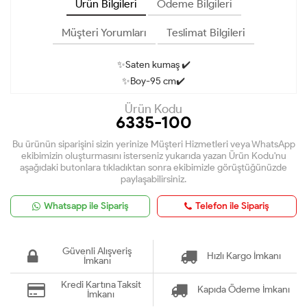
Ürün Bilgileri
Ödeme Bilgileri
Müşteri Yorumları
Teslimat Bilgileri
✨Saten kumaş ✔️
✨Boy-95 cm✔️
Ürün Kodu
6335-100
Bu ürünün siparişini sizin yerinize Müşteri Hizmetleri veya WhatsApp
ekibimizin oluşturmasını isterseniz yukarıda yazan Ürün Kodu'nu
aşağıdaki butonlara tıkladıktan sonra ekibimizle görüştüğünüzde
paylaşabilirsiniz.
Whatsapp ile Sipariş
Telefon ile Sipariş
Güvenli Alışveriş
Hızlı Kargo İmkanı
İmkanı
Kredi Kartına Taksit
Kapıda Ödeme İmkanı
İmkanı