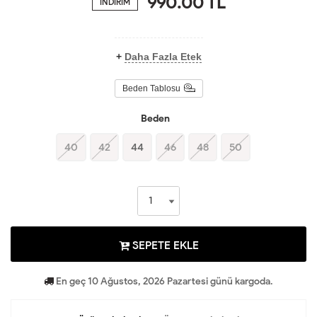
990.00
TL
İNDİRİM
+
Daha Fazla Etek
Beden Tablosu
Beden
40
42
44
46
48
50
SEPETE EKLE
En geç 10 Ağustos, 2026 Pazartesi günü kargoda.